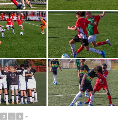
2
...
5
►