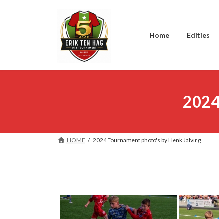
Ga
Ga
naar
naar
de
de
inhoud
navigatie
Home
Edities
2024
HOME
2024 Tournament photo's by Henk Jalving