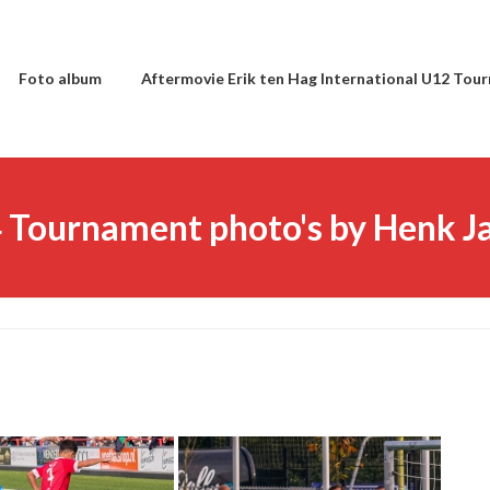
Foto album
Aftermovie Erik ten Hag International U12 Tou
 Tournament photo's by Henk Ja