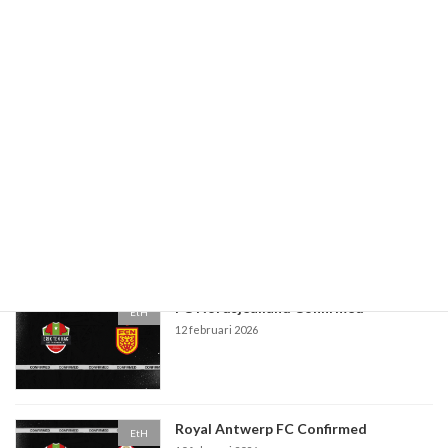
Paaseieren actie
EtH
10 maart 2026
PSV Eindhoven Confirmed
EtH
5 maart 2026
FC Nordsjealland Confirmed
EtH
12 februari 2026
Royal Antwerp FC Confirmed
EtH