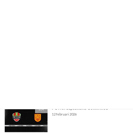
EtH
17 maart 2026
Paaseieren actie
EtH
10 maart 2026
PSV Eindhoven Confirmed
EtH
5 maart 2026
FC Nordsjealland Confirmed
EtH
12 februari 2026