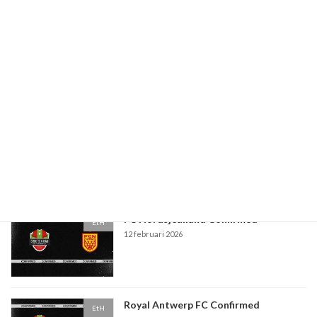
Paaseieren actie
EtH
10 maart 2026
PSV Eindhoven Confirmed
EtH
5 maart 2026
FC Nordsjealland Confirmed
EtH
12 februari 2026
Royal Antwerp FC Confirmed
EtH