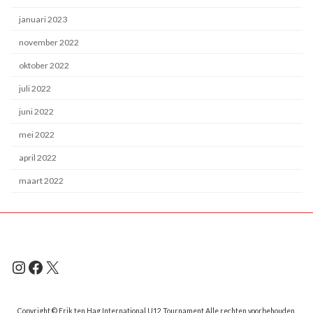
januari 2023
november 2022
oktober 2022
juli 2022
juni 2022
mei 2022
april 2022
maart 2022
Instagram
Facebook
X
Copyright © Erik ten Hag International U12 Tournament Alle rechten voorbehouden.