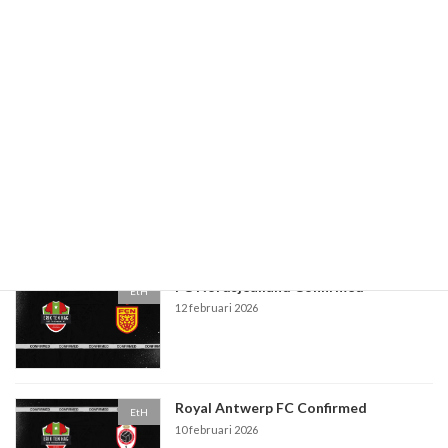
Paaseieren actie
EtH
10 maart 2026
PSV Eindhoven Confirmed
EtH
5 maart 2026
FC Nordsjealland Confirmed
EtH
12 februari 2026
Royal Antwerp FC Confirmed
EtH
10 februari 2026