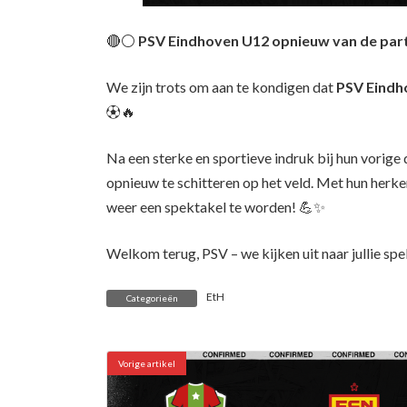
🔴⚪
PSV Eindhoven U12 opnieuw van de part
We zijn trots om aan te kondigen dat
PSV Eindh
⚽🔥
Na een sterke en sportieve indruk bij hun vorige
opnieuw te schitteren op het veld. Met hun herken
weer een spektakel te worden! 💪✨
Welkom terug, PSV – we kijken uit naar jullie spel
EtH
Categorieën
Vorige artikel