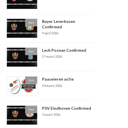
Bayer Leverkusen
EtH
Confirmed
9 april 2026
Lech Poznan Confirmed
EtH
17 maart 2026
Paaseieren actie
EtH
10 maart 2026
PSV Eindhoven Confirmed
EtH
5 maart 2026