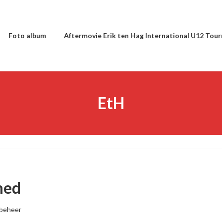
Foto album
Aftermovie Erik ten Hag International U12 Tou
EtH
med
beheer