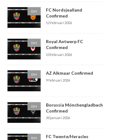
FC Nordsjealland
EtH
Confirmed
12 februari 2026
Royal Antwerp FC
EtH
Confirmed
10 februari 2026
AZ Alkmaar Confirmed
EtH
9 februari 2026
Borussia Mönchengladbach
EtH
Confirmed
30 januari 2026
FC Twente/Heracles
EtH