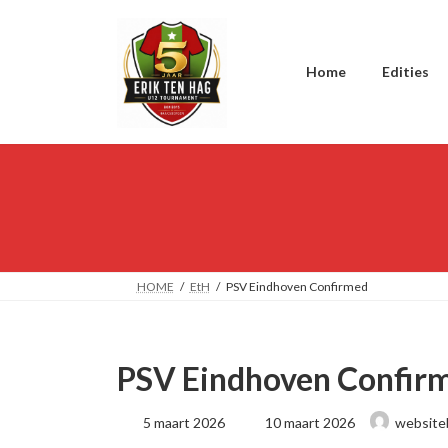
Ga
Ga
naar
naar
de
de
inhoud
navigatie
Home
Edities
HOME
EtH
PSV Eindhoven Confirmed
PSV Eindhoven Confir
Laatst
5 maart 2026
10 maart 2026
website
geüpdatet