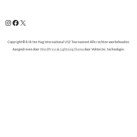
Instagram
Facebook
X
Copyright © Erik ten Hag International U12 Tournament Alle rechten voorbehouden.
Aangedreven door
WordPress
&
Lightning thema
door Vektor,Inc. technologie.