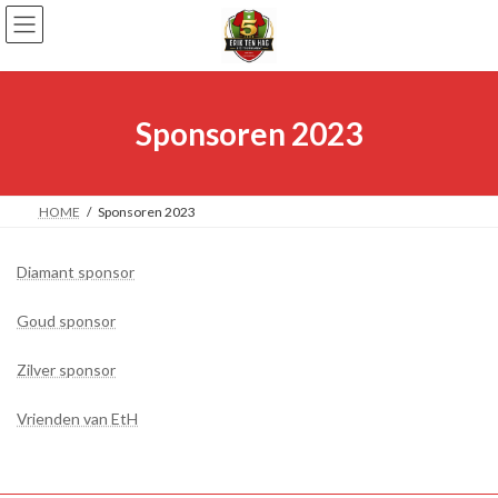
Ga
Ga
naar
naar
de
de
inhoud
navigatie
Sponsoren 2023
HOME
Sponsoren 2023
Diamant sponsor
Goud sponsor
Zilver sponsor
Vrienden van EtH