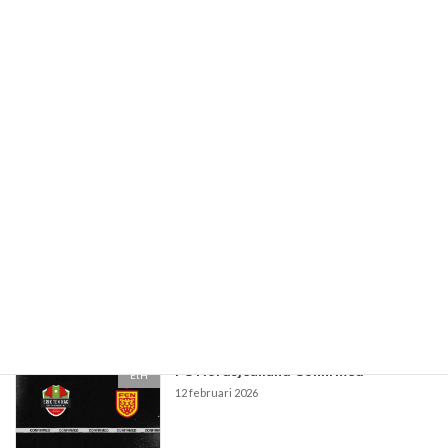
Lech Poznan Confirmed
EtH
17 maart 2026
Paaseieren actie
EtH
10 maart 2026
PSV Eindhoven Confirmed
EtH
5 maart 2026
FC Nordsjealland Confirmed
EtH
12 februari 2026