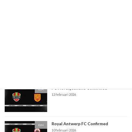
Paaseieren actie
EtH
10 maart 2026
PSV Eindhoven Confirmed
EtH
5 maart 2026
FC Nordsjealland Confirmed
EtH
12 februari 2026
Royal Antwerp FC Confirmed
EtH
10 februari 2026